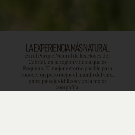
LA EXPERIENCIA MÁS NATURAL
En el Parque Natural de las Hoces del
Cabriel, en la región vitícola que es
Requena. El mejor entorno posible para
conocer un poco mejor el mundo del vino,
entre paisajes idílicos y en la mejor
compañía.
Conecta con el entorno con