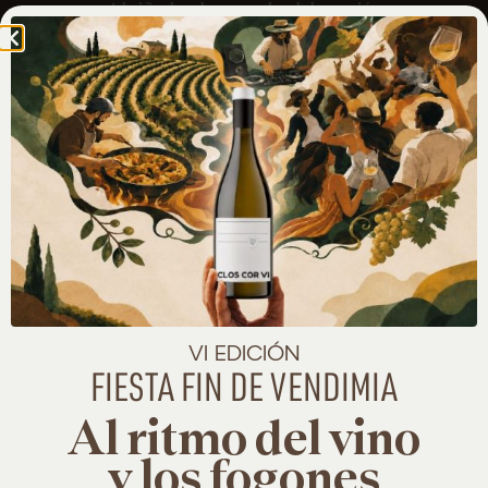
Al viñedo y la zona de elaboración
CATA
De tres vinos de nuestra bodega.
DÍAS:
De lunes a viernes
VI EDICIÓN
FIESTA FIN DE VENDIMIA
Al ritmo del vino
y los fogones