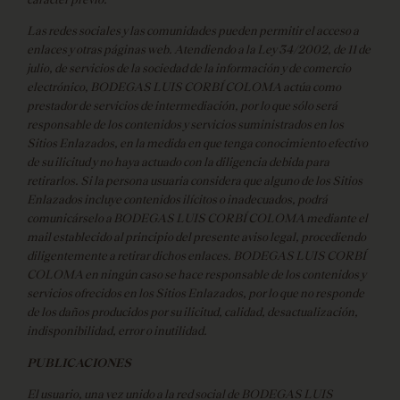
Las redes sociales y las comunidades pueden permitir el acceso a
enlaces y otras páginas web. Atendiendo a la Ley 34/2002, de 11 de
julio, de servicios de la sociedad de la información y de comercio
electrónico, BODEGAS LUIS CORBÍ COLOMA actúa como
prestador de servicios de intermediación, por lo que sólo será
responsable de los contenidos y servicios suministrados en los
Sitios Enlazados, en la medida en que tenga conocimiento efectivo
de su ilicitud y no haya actuado con la diligencia debida para
retirarlos. Si la persona usuaria considera que alguno de los Sitios
Enlazados incluye contenidos ilícitos o inadecuados, podrá
comunicárselo a BODEGAS LUIS CORBÍ COLOMA mediante el
mail establecido al principio del presente aviso legal, procediendo
diligentemente a retirar dichos enlaces. BODEGAS LUIS CORBÍ
COLOMA en ningún caso se hace responsable de los contenidos y
servicios ofrecidos en los Sitios Enlazados, por lo que no responde
de los daños producidos por su ilicitud, calidad, desactualización,
indisponibilidad, error o inutilidad.
PUBLICACIONES
El usuario, una vez unido a la red social de BODEGAS LUIS