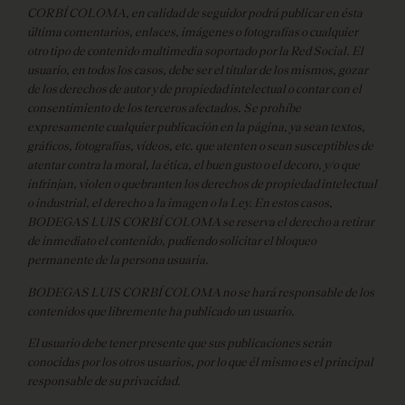
CORBÍ COLOMA, en calidad de seguidor podrá publicar en ésta
última comentarios, enlaces, imágenes o fotografías o cualquier
otro tipo de contenido multimedia soportado por la Red Social. El
usuario, en todos los casos, debe ser el titular de los mismos, gozar
de los derechos de autor y de propiedad intelectual o contar con el
consentimiento de los terceros afectados. Se prohíbe
expresamente cualquier publicación en la página, ya sean textos,
gráficos, fotografías, vídeos, etc. que atenten o sean susceptibles de
atentar contra la moral, la ética, el buen gusto o el decoro, y/o que
infrinjan, violen o quebranten los derechos de propiedad intelectual
o industrial, el derecho a la imagen o la Ley. En estos casos,
BODEGAS LUIS CORBÍ COLOMA se reserva el derecho a retirar
de inmediato el contenido, pudiendo solicitar el bloqueo
permanente de la persona usuaria.
BODEGAS LUIS CORBÍ COLOMA no se hará responsable de los
contenidos que libremente ha publicado un usuario.
El usuario debe tener presente que sus publicaciones serán
conocidas por los otros usuarios, por lo que él mismo es el principal
responsable de su privacidad.