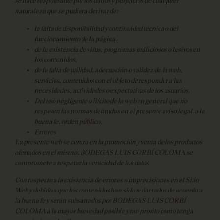
se hace responsable por los daños y perjuicios de cualquier
naturaleza que se pudiera derivar de:
la falta de disponibilidad y continuidad técnica o del
funcionamiento de la página.
de la existencia de virus, programas maliciosos o lesivos en
los contenidos,
de la falta de utilidad, adecuación o validez de la web,
servicios, contenidos con el objeto de responder a las
necesidades, actividades o expectativas de los usuarios.
Del uso negligente o ilícito de la web en general que no
respeten las normas definidas en el presente aviso legal, a la
buena fe, orden público.
Errores
La presente web se centra en la promoción y venta de los productos
ofertados en el mismo. BODEGAS LUIS CORBÍ COLOMA se
compromete a respetar la veracidad de los datos
Con respecto a la existencia de errores o imprecisiones en el Sitio
Web y debido a que los contenidos han sido redactados de acuerdo a
la buena fe y serán subsanados por BODEGAS LUIS CORBÍ
COLOMA a la mayor brevedad posible y tan pronto como tenga