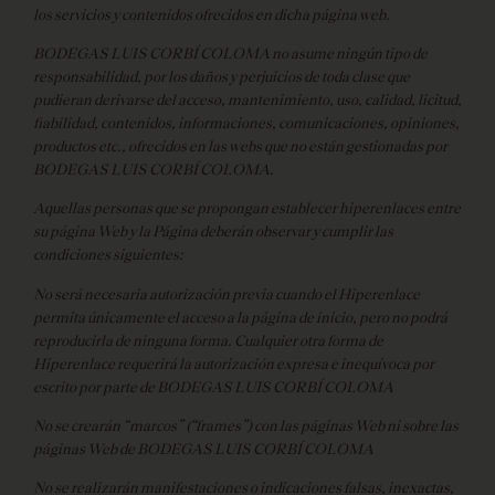
los servicios y contenidos ofrecidos en dicha página web.
BODEGAS LUIS CORBÍ COLOMA no asume ningún tipo de
responsabilidad, por los daños y perjuicios de toda clase que
pudieran derivarse del acceso, mantenimiento, uso, calidad, licitud,
fiabilidad, contenidos, informaciones, comunicaciones, opiniones,
productos etc., ofrecidos en las webs que no están gestionadas por
BODEGAS LUIS CORBÍ COLOMA.
Aquellas personas que se propongan establecer hiperenlaces entre
su página Web y la Página deberán observar y cumplir las
condiciones siguientes:
No será necesaria autorización previa cuando el Hiperenlace
permita únicamente el acceso a la página de inicio, pero no podrá
reproducirla de ninguna forma. Cualquier otra forma de
Hiperenlace requerirá la autorización expresa e inequívoca por
escrito por parte de BODEGAS LUIS CORBÍ COLOMA
No se crearán “marcos” (“frames”) con las páginas Web ni sobre las
páginas Web de BODEGAS LUIS CORBÍ COLOMA
No se realizarán manifestaciones o indicaciones falsas, inexactas,