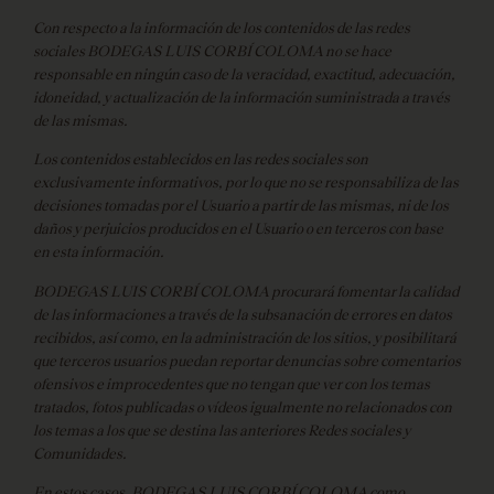
Con respecto a la información de los contenidos de las redes
sociales BODEGAS LUIS CORBÍ COLOMA no se hace
responsable en ningún caso de la veracidad, exactitud, adecuación,
idoneidad, y actualización de la información suministrada a través
de las mismas.
Los contenidos establecidos en las redes sociales son
exclusivamente informativos, por lo que no se responsabiliza de las
decisiones tomadas por el Usuario a partir de las mismas, ni de los
daños y perjuicios producidos en el Usuario o en terceros con base
en esta información.
BODEGAS LUIS CORBÍ COLOMA procurará fomentar la calidad
de las informaciones a través de la subsanación de errores en datos
recibidos, así como, en la administración de los sitios, y posibilitará
que terceros usuarios puedan reportar denuncias sobre comentarios
ofensivos e improcedentes que no tengan que ver con los temas
tratados, fotos publicadas o vídeos igualmente no relacionados con
los temas a los que se destina las anteriores Redes sociales y
Comunidades.
En estos casos, BODEGAS LUIS CORBÍ COLOMA como