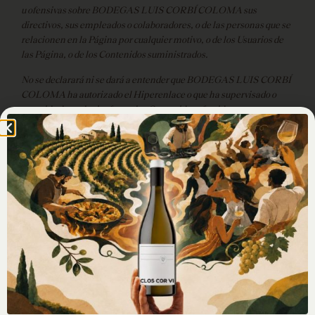
u ofensivas sobre BODEGAS LUIS CORBÍ COLOMA sus
directivos, sus empleados o colaboradores, o de las personas que se
relacionen en la Página por cualquier motivo, o de los Usuarios de
las Página, o de los Contenidos suministrados.
No se declarará ni se dará a entender que BODEGAS LUIS CORBÍ
COLOMA ha autorizado el Hiperenlace o que ha supervisado o
asumido de cualquier forma los Contenidos ofrecidos o puestos a
disposición de la página Web en la que se establece el Hiperenlace.
La página Web en la que se establezca el Hiperenlace solo podrá
contener lo estrictamente necesario para identificar el destino del
Hiperenlace.
La página Web en la que se establezca el Hiperenlace no contendrá
informaciones o contenidos ilícitos, contrarios a la moral y a las
buenas costumbres generalmente aceptadas y al orden público, así
como tampoco contendrá contenidos contrarios a cualesquiera
derechos de terceros.
COMUNICACIONES COMERCIALES Y PROMOCIONALES.
Una de las finalidades para las que BODEGAS LUIS CORBÍ