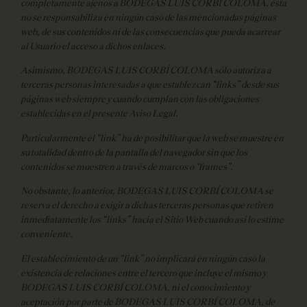
completamente ajenos a BODEGAS LUIS CORBÍ COLOMA, ésta
no se responsabiliza en ningún caso de las mencionadas páginas
web, de sus contenidos ni de las consecuencias que pueda acarrear
al Usuario el acceso a dichos enlaces.
Asimismo, BODEGAS LUIS CORBÍ COLOMA sólo autoriza a
terceras personas interesadas a que establezcan “links” desde sus
páginas web siempre y cuando cumplan con las obligaciones
establecidas en el presente Aviso Legal.
Particularmente el “link” ha de posibilitar que la web se muestre en
su totalidad dentro de la pantalla del navegador sin que los
contenidos se muestren a través de marcos o “frames”.
No obstante, lo anterior, BODEGAS LUIS CORBÍ COLOMA se
reserva el derecho a exigir a dichas terceras personas que retiren
inmediatamente los “links” hacia el Sitio Web cuando así lo estime
conveniente.
El establecimiento de un “link” no implicará en ningún caso la
existencia de relaciones entre el tercero que incluye el mismo y
BODEGAS LUIS CORBÍ COLOMA, ni el conocimiento y
aceptación por parte de BODEGAS LUIS CORBÍ COLOMA, de