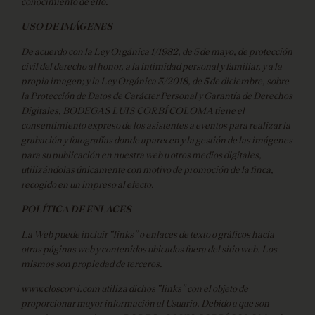
conocimiento de ello.
USO DE IMÁGENES
De acuerdo con la Ley Orgánica 1/1982, de 5 de mayo, de protección
civil del derecho al honor, a la intimidad personal y familiar, y a la
propia imagen; y la Ley Orgánica 3/2018, de 5 de diciembre, sobre
la Protección de Datos de Carácter Personal y Garantía de Derechos
Digitales, BODEGAS LUIS CORBÍ COLOMA tiene el
consentimiento expreso de los asistentes a eventos para realizar la
grabación y fotografías donde aparecen y la gestión de las imágenes
para su publicación en nuestra web u otros medios digitales,
utilizándolas únicamente con motivo de promoción de la finca,
recogido en un impreso al efecto.
POLÍTICA DE ENLACES
La Web puede incluir “links” o enlaces de texto o gráficos hacia
otras páginas web y contenidos ubicados fuera del sitio web. Los
mismos son propiedad de terceros.
www.closcorvi.com utiliza dichos “links” con el objeto de
proporcionar mayor información al Usuario. Debido a que son