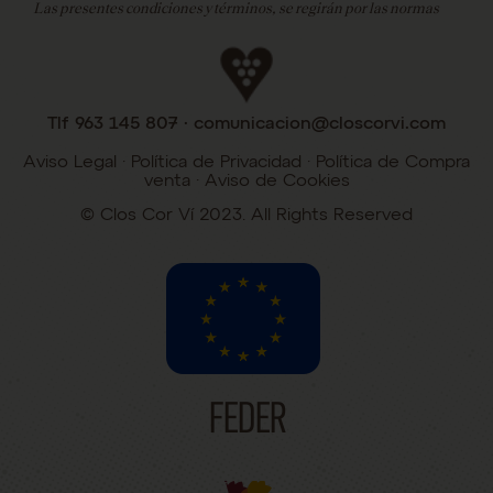
Las presentes condiciones y términos, se regirán por las normas
estatutarias y reglamentarias de la legislación española.
Las partes renuncian expresamente al fuero que les pudiera
corresponder y aceptan someterse a los Juzgados y Tribunales de
Valencia, en la resolución de controversias que puedan surgir en la
Tlf 963 145 807 · comunicacion@closcorvi.com
interpretación o ejecución de las presentes condiciones.
Aviso Legal
·
Política de Privacidad
·
Política de Compra
Última versión 14-11-25
venta
·
Aviso de Cookies
©️ Clos Cor Ví 2023. All Rights Reserved
FEDER