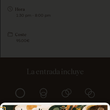
Hora
1:30 pm - 8:00 pm
Coste
95.00€
La entrada incluye
AUTOBÚS
SHOWCOOKING
DJ Y
DEGUSTACIÓN
Y
AMBIENTE
VINOS