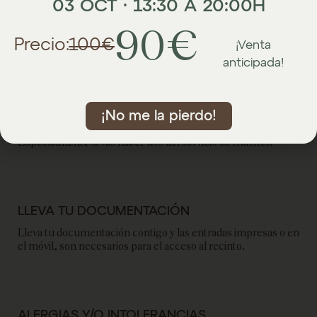
03 OCT · 13:30 A 20:00H
90€
Precio:
100€
¡Venta
IMPORTANTE
anticipada!
¡No me la pierdo!
PUNTUALIDAD
Especialmente si vas hacer uso del servicio de transfer.
LLEVA TU DOCUMENTACIÓN
Lleva tu documentación contigo y las entradas impresas o en
el móvil, son necesarios para el acceso al recinto.
ALERGIAS Y/O INTOLERANCIAS